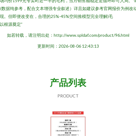
场均价1599元专卖时近一半的毛利，当月销售额稳定走循环即可入局。 \
n (数据纯参考，配合文本增强专业叙述）详且如建议参考官网报价为例改
现。但即便改变在，合理的25%-45%空间推模型完全理解)毛
以根源奠定”
如若转载，请注明出处：http://www.spldaf.com/product/96.html
更新时间：2026-08-06 12:43:13
产品列表
PRODUCT