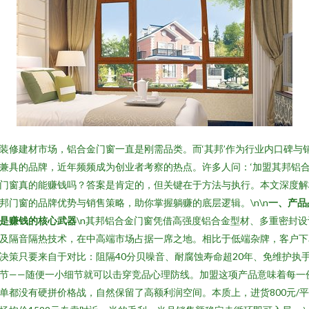
装修建材市场，铝合金门窗一直是刚需品类。而‘其邦’作为行业内口碑与
兼具的品牌，近年频频成为创业者考察的热点。许多人问：‘加盟其邦铝
门窗真的能赚钱吗？答案是肯定的，但关键在于方法与执行。本文深度解
邦门窗的品牌优势与销售策略，助你掌握躺赚的底层逻辑。\n\n
一、产品
是赚钱的核心武器
\n其邦铝合金门窗凭借高强度铝合金型材、多重密封设
及隔音隔热技术，在中高端市场占据一席之地。相比于低端杂牌，客户下
决策只要来自于对比：阻隔40分贝噪音、耐腐蚀寿命超20年、免维护执
节——随便一小细节就可以击穿竞品心理防线。加盟这项产品意味着每一
单都没有硬拼价格战，自然保留了高额利润空间。本质上，进货800元/