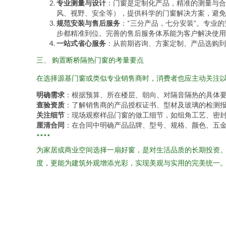
专业测量与设计
：门窗是定制化产品，精准的测量与合
风、视野、安全等），提供科学的门窗解决方案，避免
规范安装与售后服务
：“三分产品，七分安装”。专业
步都精准到位。完善的售后服务体系能为客户解决使用
一站式省心服务
：从前期咨询、方案定制、产品选购到
三、 购置断桥隔热门窗的考量要点
在选择源基门窗或类似专业销售商时，消费者也应主动关注
明确需求
：根据预算、所在楼层、朝向、对隔音隔热的具体
查验资质
：了解销售商的产品授权证书、型材及玻璃的检测
关注细节
：现场观察样品门窗的做工细节，如组角工艺、密
厘清合同
：在合同中明确产品品牌、型号、规格、颜色、五
****
为家居或商业空间选择一扇好窗，是对生活品质的长期投资
度，更能为建筑外观增添光彩，实现美观与实用的完美统一。